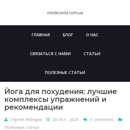
Skip
to
mediconta.com.ua
content
ГЛАВНАЯ
БЛОГ
О НАС
СВЯЗАТЬСЯ С НАМИ
СТАТЬИ
ПОЛЕЗНЫЕ СТАТЬИ
Йога для похудения: лучшие
комплексы упражнений и
рекомендации
Сергей Лебедев
20 Окт , 2025
0 comments
Полезные статьи