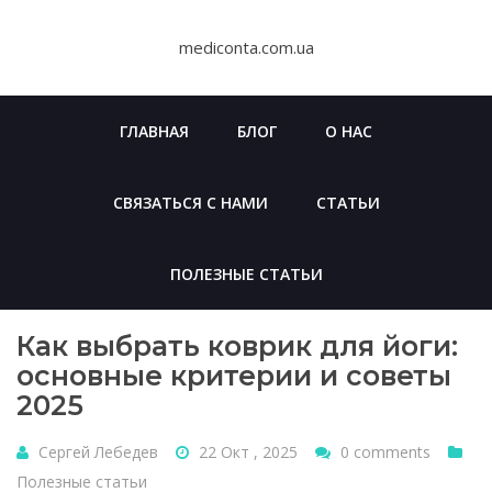
Skip
to
mediconta.com.ua
content
ГЛАВНАЯ
БЛОГ
О НАС
СВЯЗАТЬСЯ С НАМИ
СТАТЬИ
ПОЛЕЗНЫЕ СТАТЬИ
Как выбрать коврик для йоги:
основные критерии и советы
2025
Сергей Лебедев
22 Окт , 2025
0 comments
Полезные статьи