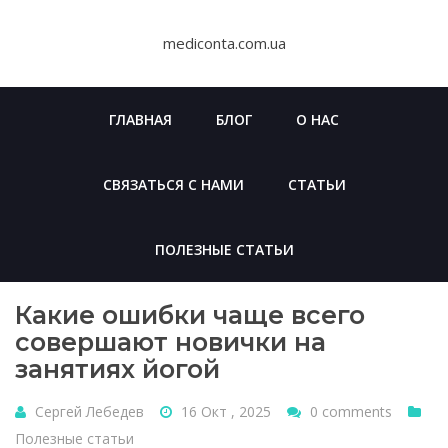
Skip
to
mediconta.com.ua
content
ГЛАВНАЯ
БЛОГ
О НАС
СВЯЗАТЬСЯ С НАМИ
СТАТЬИ
ПОЛЕЗНЫЕ СТАТЬИ
Какие ошибки чаще всего
совершают новички на
занятиях йогой
Сергей Лебедев
16 Окт , 2025
0 comments
Полезные статьи