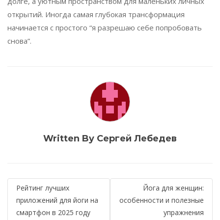
долге, а уютным пространством для маленьких личных
открытий. Иногда самая глубокая трансформация
начинается с простого “я разрешаю себе попробовать
снова”.
Written By Сергей Лебедев
Навигация
Рейтинг лучших
Йога для женщин:
по
приложений для йоги на
особенности и полезные
смартфон в 2025 году
упражнения
записям