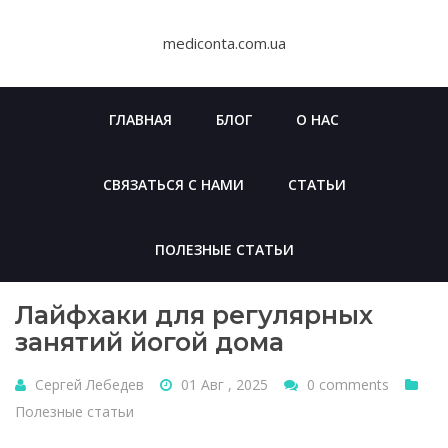
Skip
to
mediconta.com.ua
content
ГЛАВНАЯ
БЛОГ
О НАС
СВЯЗАТЬСЯ С НАМИ
СТАТЬИ
ПОЛЕЗНЫЕ СТАТЬИ
Лайфхаки для регулярных
занятий йогой дома
Сергей Лебедев
01 Авг , 2025
0 comments
Полезные статьи