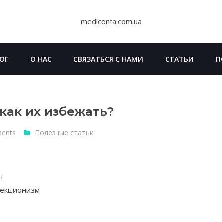
mediconta.com.ua
ОГ
О НАС
СВЯЗАТЬСЯ С НАМИ
СТАТЬИ
П
 как их избежать?
ents
Полезные статьи
н
фекционизм