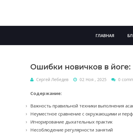
Skip
to
content
ГЛАВНАЯ
БЛ
Ошибки новичков в йоге:
Сергей Лебедев
02 Ноя , 2025
0 comm
Содержание:
Важность правильной техники выполнения аса
Неуместное сравнение с окружающими и пер
Игнорирование дыхательных практик
Несоблюдение регулярности занятий