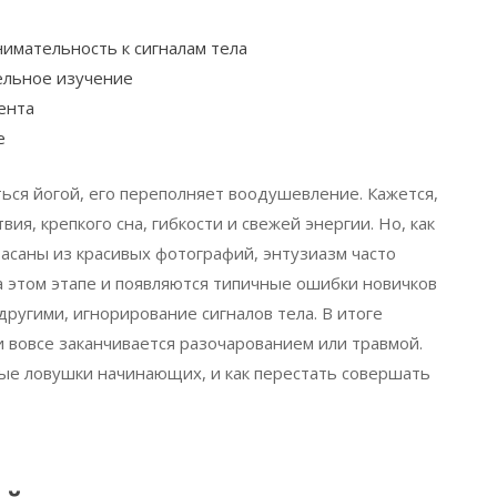
имательность к сигналам тела
ельное изучение
ента
е
ься йогой, его переполняет воодушевление. Кажется,
вия, крепкого сна, гибкости и свежей энергии. Но, как
асаны из красивых фотографий, энтузиазм часто
 этом этапе и появляются типичные ошибки новичков
другими, игнорирование сигналов тела. В итоге
и вовсе заканчивается разочарованием или травмой.
ные ловушки начинающих, и как перестать совершать