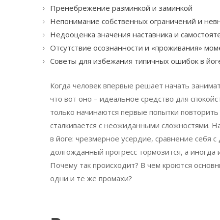
Пренебрежение разминкой и заминкой
Непонимание собственных ограничений и невн
Недооценка значения наставника и самостоят
Отсутствие осознанности и «проживания» мом
Советы для избежания типичных ошибок в йог
Когда человек впервые решает начать занимат
что вот оно – идеальное средство для спокойст
только начинаются первые попытки повторить 
сталкивается с неожиданными сложностями. На
в йоге: чрезмерное усердие, сравнение себя с 
долгожданный прогресс тормозится, а иногда 
Почему так происходит? В чем кроются основ
одни и те же промахи?