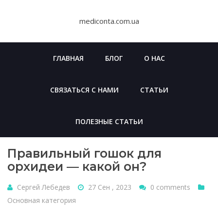
Skip
to
mediconta.com.ua
content
ГЛАВНАЯ
БЛОГ
О НАС
СВЯЗАТЬСЯ С НАМИ
СТАТЬИ
ПОЛЕЗНЫЕ СТАТЬИ
Правильный гошок для
орхидеи — какой он?
Сергей Лебедев
27 Сен , 2023
0 comments
Основная категория