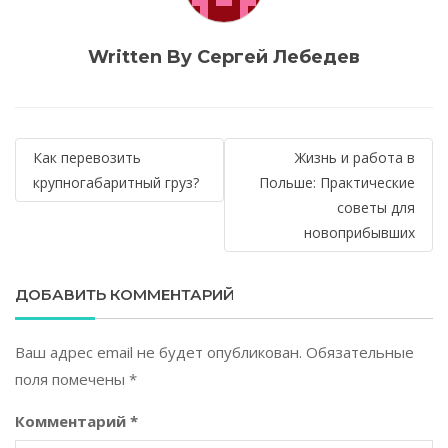
Written By Сергей Лебедев
Навигация
Как перевозить
Жизнь и работа в
по
крупногабаритный груз?
Польше: Практические
советы для
записям
новоприбывших
ДОБАВИТЬ КОММЕНТАРИЙ
Ваш адрес email не будет опубликован.
Обязательные
поля помечены
*
Комментарий
*