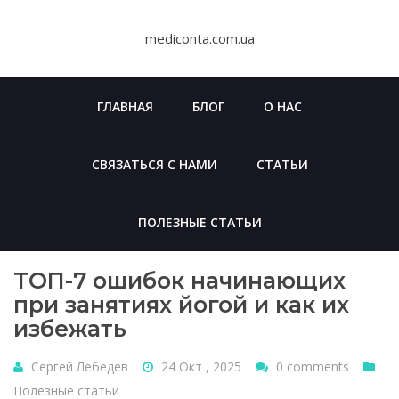
Skip
to
mediconta.com.ua
content
ГЛАВНАЯ
БЛОГ
О НАС
СВЯЗАТЬСЯ С НАМИ
СТАТЬИ
ПОЛЕЗНЫЕ СТАТЬИ
ТОП-7 ошибок начинающих
при занятиях йогой и как их
избежать
Сергей Лебедев
24 Окт , 2025
0 comments
Полезные статьи