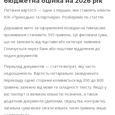
бюджетна оцінка на 2026 рік
Питання вартості — одне з перших, яке ставлять клієнти
ЮК «Приходько та партнери». Розберемо по статтях.
Державне мито за оформлення посвідки на тимчасове
проживання становить 595 гривень. Це фіксована сума,
що не залежить від підстави або категорії заявника.
Сплачується через банк або поштове відділення до
подачі документів.
Переклад документів — стаття витрат, яку часто
недооцінюють. Вартість нотаріально засвідченого
перекладу однієї сторінки коливається від 300 до 800
гривень залежно від мови та складності тексту. Якщо у
вас паспорт із великою кількістю позначок, а також
додаткові документи (дипломи, свідоцтва, контракти),
загальна сума може сягати кількох тисяч гривень лише
на переклади.