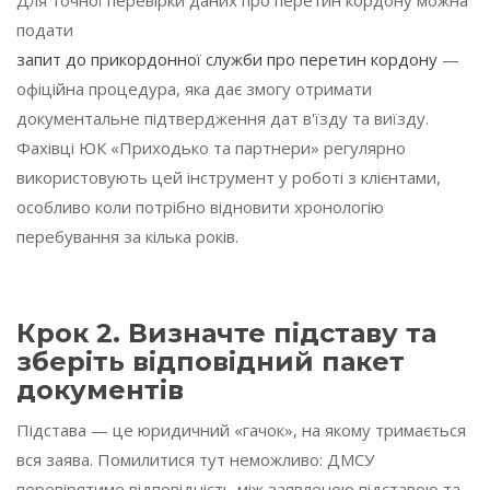
Для точної перевірки даних про перетин кордону можна
подати
запит до прикордонної служби про перетин кордону
—
офіційна процедура, яка дає змогу отримати
документальне підтвердження дат в'їзду та виїзду.
Фахівці ЮК «Приходько та партнери» регулярно
використовують цей інструмент у роботі з клієнтами,
особливо коли потрібно відновити хронологію
перебування за кілька років.
Крок 2. Визначте підставу та
зберіть відповідний пакет
документів
Підстава — це юридичний «гачок», на якому тримається
вся заява. Помилитися тут неможливо: ДМСУ
перевірятиме відповідність між заявленою підставою та