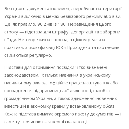
Без цього документа іноземець перебуває на території
України виключно в межах безвізового режиму або візи.
Це, як правило, 90 днів із 180. Перевищення цього
строку — підстава для штрафу, депортації та заборони
в'їзду. Не теоретична загроза, а цілком реальна
практика, з якою фахівці ЮК «Приходько та партнери»
стикаються регулярно.
Підстави для отримання посвідки чітко визначені
законодавством. Їх кілька: навчання в українському
навчальному закладі, офіційне працевлаштування або
провадження підприємницької діяльності, шлюб із
громадянином України, а також здійснення іноземних
інвестицій в економіку країни у встановленому обсязі.
Кожна підстава вимагає окремого пакету документів — і
саме тут починаються перші складнощі.