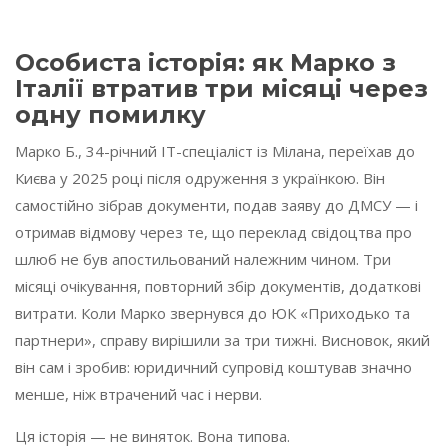
Особиста історія: як Марко з
Італії втратив три місяці через
одну помилку
Марко Б., 34-річний IT-спеціаліст із Мілана, переїхав до
Києва у 2025 році після одруження з українкою. Він
самостійно зібрав документи, подав заяву до ДМСУ — і
отримав відмову через те, що переклад свідоцтва про
шлюб не був апостильований належним чином. Три
місяці очікування, повторний збір документів, додаткові
витрати. Коли Марко звернувся до ЮК «Приходько та
партнери», справу вирішили за три тижні. Висновок, який
він сам і зробив: юридичний супровід коштував значно
менше, ніж втрачений час і нерви.
Ця історія — не виняток. Вона типова.