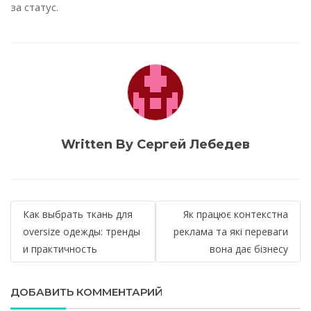
за статус.
Written By Сергей Лебедев
Навигация
Как выбрать ткань для
Як працює контекстна
по
oversize одежды: тренды
реклама та які переваги
и практичность
вона дає бізнесу
записям
ДОБАВИТЬ КОММЕНТАРИЙ