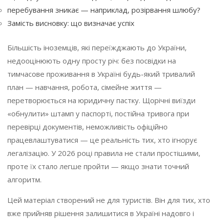
перебування зникає — наприклад, розірвання шлюбу?
Замість висновку: що визначає успіх
Більшість іноземців, які переїжджають до України,
недооцінюють одну просту річ: без посвідки на
тимчасове проживання в Україні будь-який тривалий
план — навчання, робота, сімейне життя —
перетворюється на юридичну пастку. Щорічні виїзди
«обнулити» штамп у паспорті, постійна тривога при
перевірці документів, неможливість офіційно
працевлаштуватися — це реальність тих, хто ігнорує
легалізацію. У 2026 році правила не стали простішими,
проте їх стало легше пройти — якщо знати точний
алгоритм.
Цей матеріал створений не для туристів. Він для тих, хто
вже прийняв рішення залишитися в Україні надовго і