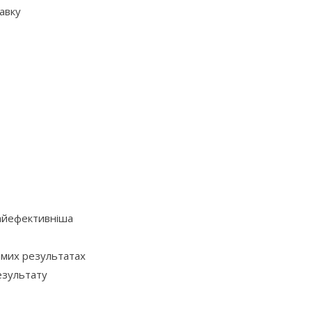
авку
найефективніша
амих результатах
езультату