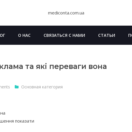
mediconta.com.ua
ОГ
О НАС
СВЯЗАТЬСЯ С НАМИ
СТАТЬИ
П
клама та які переваги вона
ments
Основная категория
ана
лошення показати