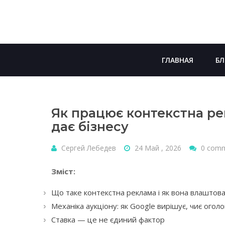
Skip
to
content
ГЛАВНАЯ
БЛ
Як працює контекстна ре
дає бізнесу
Сергей Лебедев
24 Май , 2026
0 com
Зміст:
Що таке контекстна реклама і як вона влаштов
Механіка аукціону: як Google вирішує, чиє ого
Ставка — це не єдиний фактор