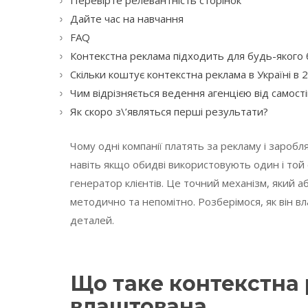
Перевірте релевантність сторінок
Дайте час на навчання
FAQ
Контекстна реклама підходить для будь-якого 
Скільки коштує контекстна реклама в Україні в 
Чим відрізняється ведення агенцією від самос
Як скоро з\’являться перші результати?
Чому одні компанії платять за рекламу і заробл
навіть якщо обидві використовують один і той
генератор клієнтів. Це точний механізм, який
методично та непомітно. Розберімося, як він в
деталей.
Що таке контекстна 
влаштована