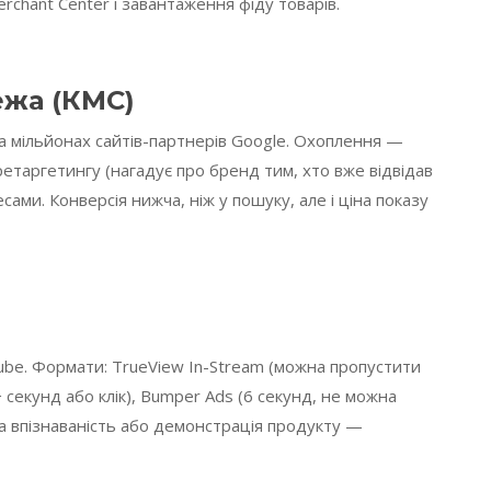
rchant Center і завантаження фіду товарів.
ежа (КМС)
а мільйонах сайтів-партнерів Google. Охоплення —
етаргетингу (нагадує про бренд тим, хто вже відвідав
сами. Конверсія нижча, ніж у пошуку, але і ціна показу
ube. Формати: TrueView In-Stream (можна пропустити
 секунд або клік), Bumper Ads (6 секунд, не можна
ка впізнаваність або демонстрація продукту —