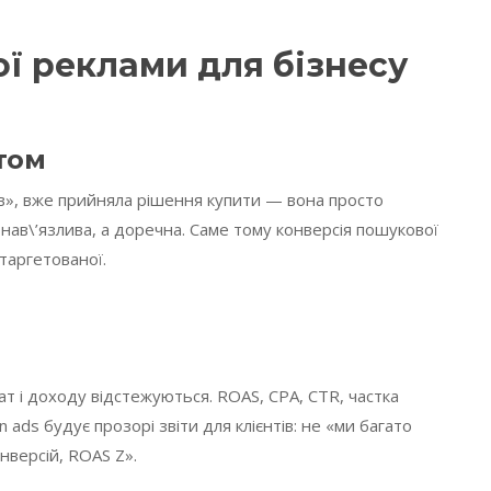
ї реклами для бізнесу
том
їв», вже прийняла рішення купити — вона просто
нав\’язлива, а доречна. Саме тому конверсія пошукової
таргетованої.
ат і доходу відстежуються. ROAS, CPA, CTR, частка
n ads будує прозорі звіти для клієнтів: не «ми багато
нверсій, ROAS Z».