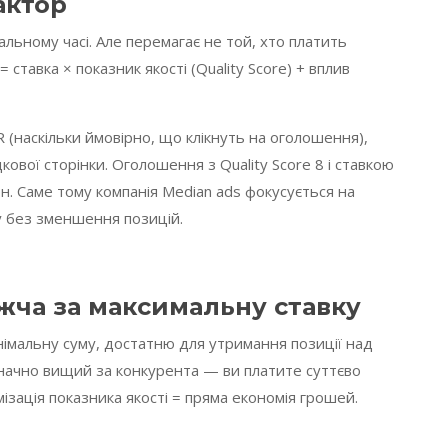
актор
альному часі. Але перемагає не той, хто платить
 ставка × показник якості (Quality Score) + вплив
R (наскільки ймовірно, що клікнуть на оголошення),
кової сторінки. Оголошення з Quality Score 8 і ставкою
грн. Саме тому компанія Median ads фокусується на
у без зменшення позицій.
ча за максимальну ставку
інімальну суму, достатню для утримання позиції над
начно вищий за конкурента — ви платите суттєво
ізація показника якості = пряма економія грошей.