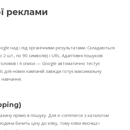
ї реклами
oogle над і під органічними результатами. Складаються
до 2 шт., по 90 символів) і URL. Адаптивні пошукові
оловків і 4 описи — Google автоматично тестує
ads для нових кампаній завжди готує максимальну
а навчання.
pping)
газину прямо в пошуку. Для e-commerce з каталогом
ина бачить ціну до кліку, тому кліки якісніші і