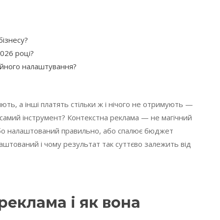
бізнесу?
2026 році?
тійного налаштування?
яють, а інші платять стільки ж і нічого не отримують —
 самий інструмент? Контекстна реклама — не магічний
 або налаштований правильно, або спалює бюджет
лаштований і чому результат так суттєво залежить від
реклама і як вона