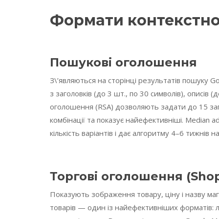
Формати контекстно
Пошукові оголошення
З\’являються на сторінці результатів пошуку G
з заголовків (до 3 шт., по 30 символів), описів (
оголошення (RSA) дозволяють задати до 15 заг
комбінації та показує найефективніші. Median 
кількість варіантів і дає алгоритму 4–6 тижнів н
Торгові оголошення (Sho
Показують зображення товару, ціну і назву ма
товарів — один із найефективніших форматів: люд