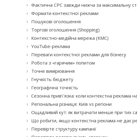
Фактична CPC завжди нижча за максимальну ст
Формати контекстної реклами
Пошукові оголошення
Торгові оголошення (Shopping)
Контекстно-медійна мережа (КМС)
YouTube-реклама
Переваги контекстної реклами для бізнесу
Робота з «гарячим» попитом
Точне вимірювання
Гнучкість бюджету
Географічна точність
Сезонна прив\’язка: коли контекстна реклама 
Регіональна різниця: Київ vs регіони
Ощадливий кут: як витрачати менше при тих с
Що робити, якщо контекстна реклама не дає р
Перевірте структуру кампанії