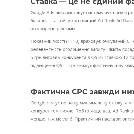
Ставка — це не єдиний ф
Google Ads використовує систему аукціону в ре
більше, — а той, у кого вищий Ad Rank. Ad Rank =
розширень реклами.
Показник якості (1–10) враховує: очікуваний CT
релевантність оголошення запиту і якість посад
5 грн виграє у конкурента з QS 3 і ставкою 12 
підвищенні QS — це знижує фактичну ціну клік
Фактична CPC завжди ниж
Google стягує не вашу максимальну ставку, а м
конкурентом нижче. Тобто якщо ваш Ad Rank з
менше, ніж могли б. Практичний наслідок: оптим