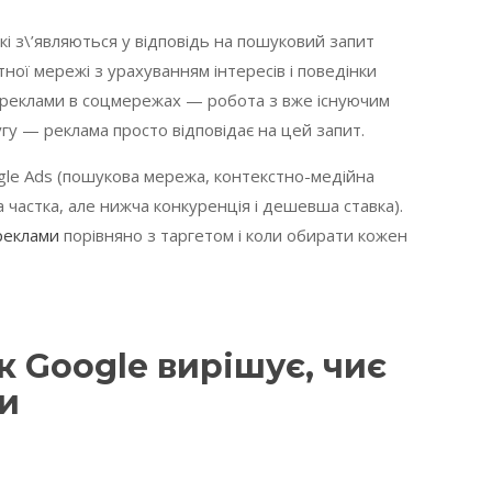
і з\’являються у відповідь на пошуковий запит
ної мережі з урахуванням інтересів і поведінки
ої реклами в соцмережах — робота з вже існуючим
гу — реклама просто відповідає на цей запит.
gle Ads (пошукова мережа, контекстно-медійна
 частка, але нижча конкуренція і дешевша ставка).
реклами
порівняно з таргетом і коли обирати кожен
к Google вирішує, чиє
и